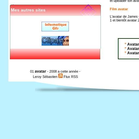
et uploader ton av
Film avatar
Mes autres sites
L'avatar de James c
1 et bientôt avatar 2
*
Avatar
*
Avata
*
Avatar
avatar
01
- 2008 a cette année -
Leroy Sébastien
Flux RSS