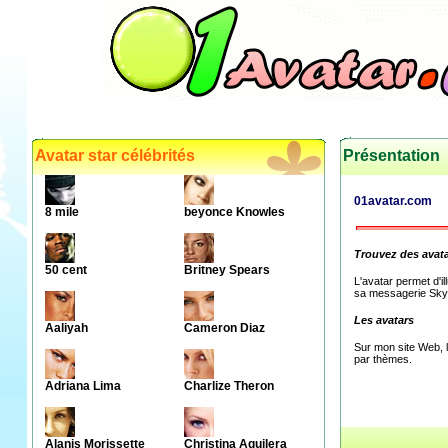
Avatar star célébrités
Présentation
01avatar.com
8 mile
beyonce Knowles
Trouvez des avat
50 cent
Britney Spears
L'avatar permet d'i
sa messagerie Sky
Les avatars
Aaliyah
Cameron Diaz
Sur mon site Web, l
par thèmes.
Adriana Lima
Charlize Theron
Alanis Morissette
Christina Aguilera