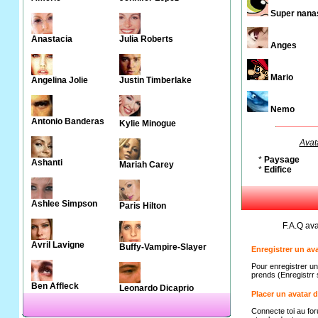
Super nana
Anastacia
Julia Roberts
Anges
Mario
Angelina Jolie
Justin Timberlake
Nemo
Antonio Banderas
Kylie Minogue
Avata
*
Paysage
Ashanti
Mariah Carey
*
Edifice
Ashlee Simpson
Paris Hilton
F.A.Q ava
Avril Lavigne
Buffy-Vampire-Slayer
Enregistrer un av
Pour enregistrer un 
prends (Enregistrr
Ben Affleck
Leonardo Dicaprio
Placer un avatar 
Connecte toi au foru