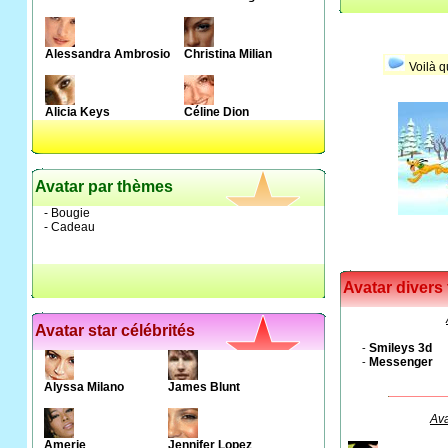
Alessandra Ambrosio
Christina Milian
Voilà q
Alicia Keys
Céline Dion
Avatar par thèmes
- Bougie
- Cadeau
Avatar divers
Avatar star célébrités
Smileys 3d
-
Messenger
-
Alyssa Milano
James Blunt
Ava
Amerie
Jennifer Lopez